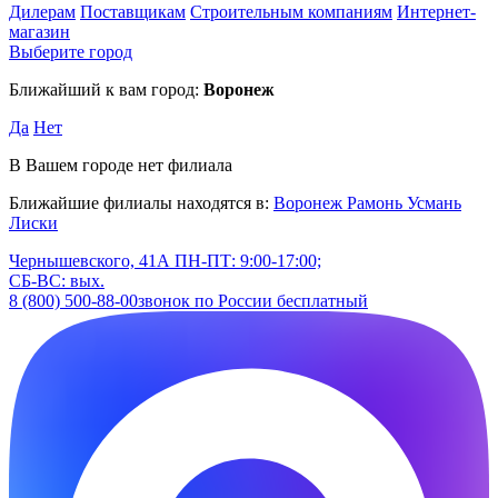
Дилерам
Поставщикам
Строительным компаниям
Интернет-
магазин
Выберите город
Ближайший к вам город:
Воронеж
Да
Нет
В Вашем городе нет филиала
Ближайшие филиалы находятся в:
Воронеж
Рамонь
Усмань
Лиски
Чернышевского, 41А
ПН-ПТ: 9:00-17:00;
СБ-ВС: вых.
8 (800) 500-88-00
звонок по России бесплатный