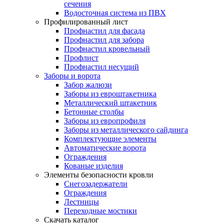
сечения
Водосточная система из ПВХ
Профилированный лист
Профнастил для фасада
Профнастил для забора
Профнастил кровельный
Профлист
Профнастил несущий
Заборы и ворота
Забор жалюзи
Заборы из евроштакетника
Металлический штакетник
Бетонные столбы
Заборы из европрофиля
Заборы из металлического сайдинга
Комплектующие элементы
Автоматические ворота
Ограждения
Кованые изделия
Элементы безопасности кровли
Снегозадержатели
Ограждения
Лестницы
Переходные мостики
Скачать каталог