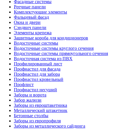
Фасадные системы
Реечные панели
Комплектующие элементы
Фальцевый фасад
Окна и двери
Сэндвич панели
Элементы крепежа
Защитные короба для кондиционеров
Водосточные системы
Водосточные системы круглого сечения
Водосточные системы прямоугольного сечения
Водосточная система из ПВХ
Профилированный лист
Профнастил для фасада
Профнастил для забора
Профнастил кровельный
Профлист
Профнастил несущий
Заборы и ворота
Забор жалюзи
Заборы из евроштакетника
Металлический штакетник
Бетонные столбы
Заборы из европрофиля
Заборы из металлического сайдинга