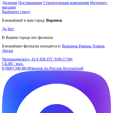
Дилерам
Поставщикам
Строительным компаниям
Интернет-
магазин
Выберите город
Ближайший к вам город:
Воронеж
Да
Нет
В Вашем городе нет филиала
Ближайшие филиалы находятся в:
Воронеж
Рамонь
Усмань
Лиски
Чернышевского, 41А
ПН-ПТ: 9:00-17:00;
СБ-ВС: вых.
8 (800) 500-88-00
звонок по России бесплатный