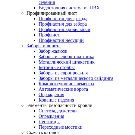
сечения
Водосточная система из ПВХ
Профилированный лист
Профнастил для фасада
Профнастил для забора
Профнастил кровельный
Профлист
Профнастил несущий
Заборы и ворота
Забор жалюзи
Заборы из евроштакетника
Металлический штакетник
Бетонные столбы
Заборы из европрофиля
Заборы из металлического сайдинга
Комплектующие элементы
Автоматические ворота
Ограждения
Кованые изделия
Элементы безопасности кровли
Снегозадержатели
Ограждения
Лестницы
Переходные мостики
Скачать каталог