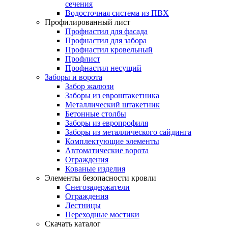
сечения
Водосточная система из ПВХ
Профилированный лист
Профнастил для фасада
Профнастил для забора
Профнастил кровельный
Профлист
Профнастил несущий
Заборы и ворота
Забор жалюзи
Заборы из евроштакетника
Металлический штакетник
Бетонные столбы
Заборы из европрофиля
Заборы из металлического сайдинга
Комплектующие элементы
Автоматические ворота
Ограждения
Кованые изделия
Элементы безопасности кровли
Снегозадержатели
Ограждения
Лестницы
Переходные мостики
Скачать каталог