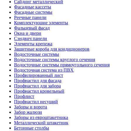
Сайдинг металлический
Фасадные кассеты
Фасадные системы
Реечные панели
Комплектующие элементы
Фальцевый фасад
Окна и двери
Сэндвич панели
Элементы крепежа
Защитные короба для кондиционеров
Водосточные системы
Водосточные системы круглого сечения
Водосточные системы прямоугольного сечения
Водосточная система из ПВХ
Профилированный лист
Профнастил для фасада
Профнастил для забора
Профнастил кровельный
Профлист
Профнастил несущий
Заборы и ворота
Забор жалюзи
Заборы из евроштакетника
Металлический штакетник
Бетонные столбы