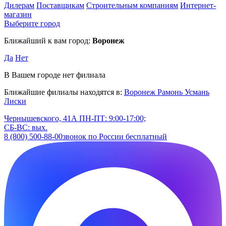
Дилерам
Поставщикам
Строительным компаниям
Интернет-
магазин
Выберите город
Ближайший к вам город:
Воронеж
Да
Нет
В Вашем городе нет филиала
Ближайшие филиалы находятся в:
Воронеж
Рамонь
Усмань
Лиски
Чернышевского, 41А
ПН-ПТ: 9:00-17:00;
СБ-ВС: вых.
8 (800) 500-88-00
звонок по России бесплатный