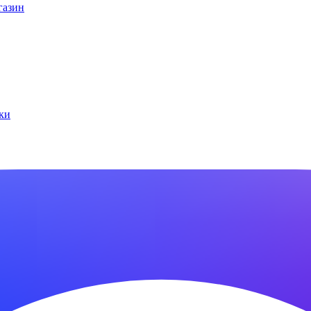
газин
ки