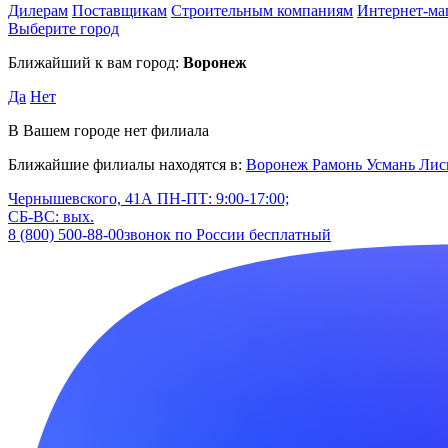
Дилерам
Поставщикам
Строительным компаниям
Интернет-ма
Выберите город
Ближайший к вам город:
Воронеж
Да
Нет
В Вашем городе нет филиала
Ближайшие филиалы находятся в:
Воронеж
Рамонь
Усмань
Лис
Чернышевского, 41А
ПН-ПТ: 9:00-17:00;
СБ-ВС: вых.
8 (800) 500-88-00
звонок по России бесплатный