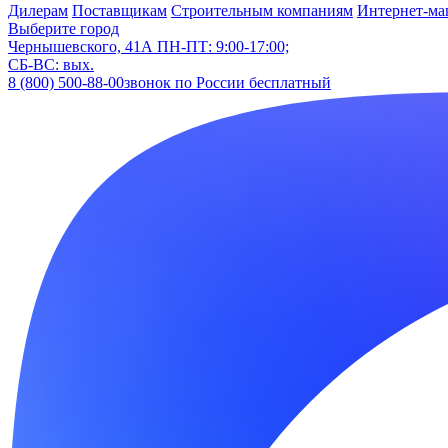
Дилерам
Поставщикам
Строительным компаниям
Интернет-ма
Выберите город
Чернышевского, 41А
ПН-ПТ: 9:00-17:00;
СБ-ВС: вых.
8 (800) 500-88-00
звонок по России бесплатный