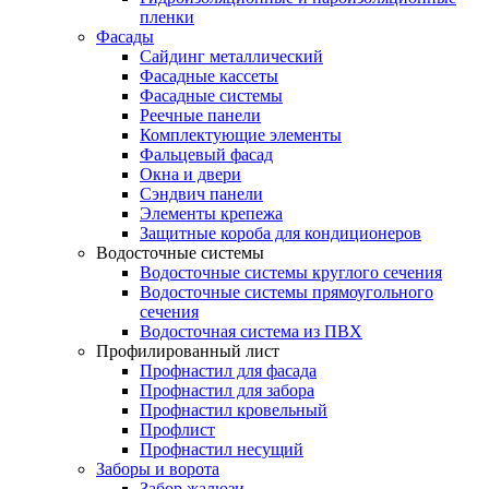
пленки
Фасады
Сайдинг металлический
Фасадные кассеты
Фасадные системы
Реечные панели
Комплектующие элементы
Фальцевый фасад
Окна и двери
Сэндвич панели
Элементы крепежа
Защитные короба для кондиционеров
Водосточные системы
Водосточные системы круглого сечения
Водосточные системы прямоугольного
сечения
Водосточная система из ПВХ
Профилированный лист
Профнастил для фасада
Профнастил для забора
Профнастил кровельный
Профлист
Профнастил несущий
Заборы и ворота
Забор жалюзи