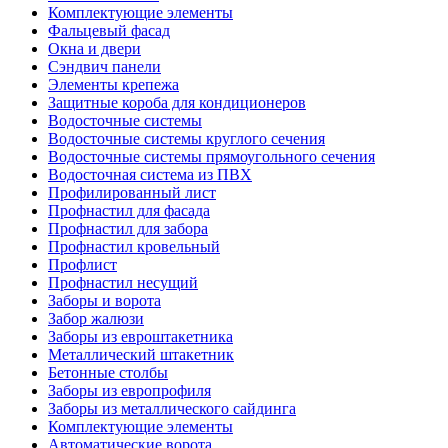
Комплектующие элементы
Фальцевый фасад
Окна и двери
Сэндвич панели
Элементы крепежа
Защитные короба для кондиционеров
Водосточные системы
Водосточные системы круглого сечения
Водосточные системы прямоугольного сечения
Водосточная система из ПВХ
Профилированный лист
Профнастил для фасада
Профнастил для забора
Профнастил кровельный
Профлист
Профнастил несущий
Заборы и ворота
Забор жалюзи
Заборы из евроштакетника
Металлический штакетник
Бетонные столбы
Заборы из европрофиля
Заборы из металлического сайдинга
Комплектующие элементы
Автоматические ворота