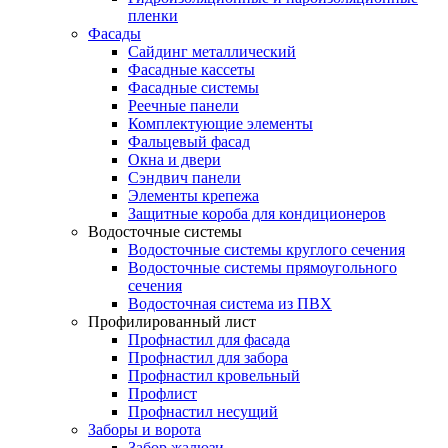
пленки
Фасады
Сайдинг металлический
Фасадные кассеты
Фасадные системы
Реечные панели
Комплектующие элементы
Фальцевый фасад
Окна и двери
Сэндвич панели
Элементы крепежа
Защитные короба для кондиционеров
Водосточные системы
Водосточные системы круглого сечения
Водосточные системы прямоугольного
сечения
Водосточная система из ПВХ
Профилированный лист
Профнастил для фасада
Профнастил для забора
Профнастил кровельный
Профлист
Профнастил несущий
Заборы и ворота
Забор жалюзи