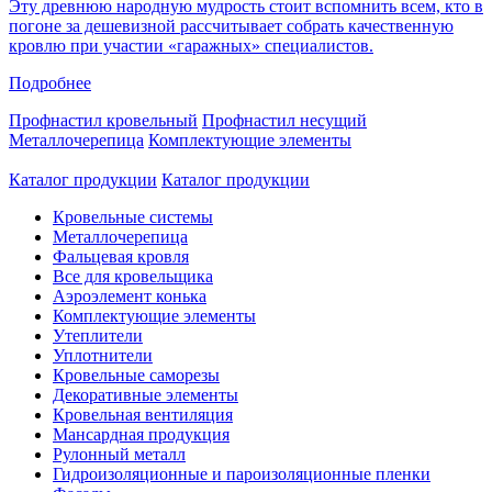
Эту древнюю народную мудрость стоит вспомнить всем, кто в
погоне за дешевизной рассчитывает собрать качественную
кровлю при участии «гаражных» специалистов.
Подробнее
Профнастил кровельный
Профнастил несущий
Металлочерепица
Комплектующие элементы
Каталог продукции
Каталог продукции
Кровельные системы
Металлочерепица
Фальцевая кровля
Все для кровельщика
Аэроэлемент конька
Комплектующие элементы
Утеплители
Уплотнители
Кровельные саморезы
Декоративные элементы
Кровельная вентиляция
Мансардная продукция
Рулонный металл
Гидроизоляционные и пароизоляционные пленки