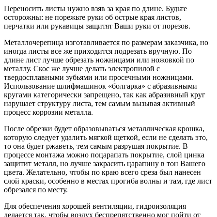
Переносить листы нужно взяв за края по длине. Будьте
осторожны: не порежьте руки об острые края листов,
перчатки или рукавицы защитят Ваши руки от порезов.
Металлочерепица изготавливается по размерам заказчика, но
иногда листы все же приходится подрезать вручную. По
длине лист лучше обрезать ножницами или ножовкой по
металлу. Скос же лучше делать электропилой с
твердосплавными зубьями или просечными ножницами.
Использование шлифмашинок «болгарка» с абразивными
кругами категорически запрещено, так как абразивный круг
нарушает структуру листа, тем самым вызывая активный
процесс коррозии металла.
После обрезки будет образовываться металлическая крошка,
которую следует удалить мягкой щеткой, если не сделать это,
то она будет ржаветь, тем самым разрушая покрытие. В
процессе монтажа можно поцарапать покрытие, слой цинка
защитит металл, но лучше закрасить царапину в тон Вашего
цвета. Желательно, чтобы по краю всего среза был нанесен
слой краски, особенно в местах прогиба волны и там, где лист
обрезался по месту.
Для обеспечения хорошей вентиляции, гидроизоляция
делается так, чтобы воздух беспрепятственно мог пойти от