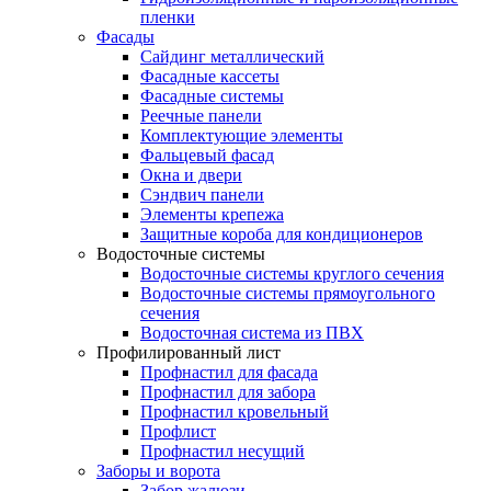
пленки
Фасады
Сайдинг металлический
Фасадные кассеты
Фасадные системы
Реечные панели
Комплектующие элементы
Фальцевый фасад
Окна и двери
Сэндвич панели
Элементы крепежа
Защитные короба для кондиционеров
Водосточные системы
Водосточные системы круглого сечения
Водосточные системы прямоугольного
сечения
Водосточная система из ПВХ
Профилированный лист
Профнастил для фасада
Профнастил для забора
Профнастил кровельный
Профлист
Профнастил несущий
Заборы и ворота
Забор жалюзи