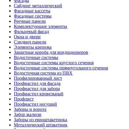
Фасады
Сайдинг металлический
Фасадные кассеты
Фасадные системы
Реечные панели
Комплектующие элементы
Фальцевый фасад
Окна и двери
Сэндвич панели
Элементы крепежа
Защитные короба для кондиционеров
Водосточные системы
Водосточные системы круглого сечения
Водосточные системы прямоугольного сечения
Водосточная система из ПВХ
Профилированный лист
Профнастил для фасада
Профнастил для забора
Профнастил кровельный
Профлист
Профнастил несущий
Заборы и ворота
Забор жалюзи
Заборы из евроштакетника
Металлический штакетник