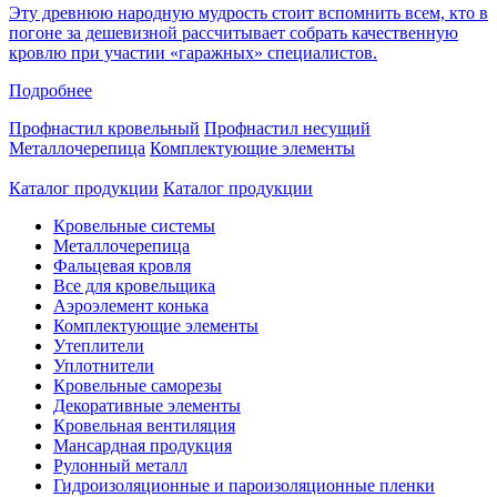
Эту древнюю народную мудрость стоит вспомнить всем, кто в
погоне за дешевизной рассчитывает собрать качественную
кровлю при участии «гаражных» специалистов.
Подробнее
Профнастил кровельный
Профнастил несущий
Металлочерепица
Комплектующие элементы
Каталог продукции
Каталог продукции
Кровельные системы
Металлочерепица
Фальцевая кровля
Все для кровельщика
Аэроэлемент конька
Комплектующие элементы
Утеплители
Уплотнители
Кровельные саморезы
Декоративные элементы
Кровельная вентиляция
Мансардная продукция
Рулонный металл
Гидроизоляционные и пароизоляционные пленки