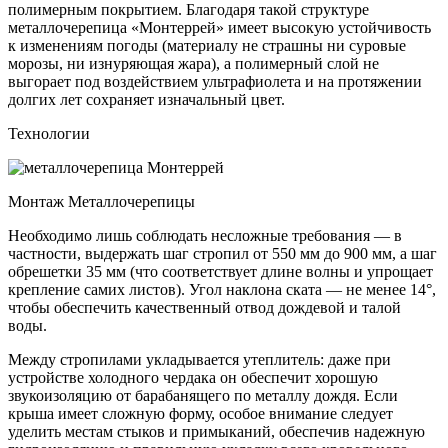
полимерным покрытием. Благодаря такой структуре
металлочерепица «Монтеррей» имеет высокую устойчивость
к изменениям погоды (материалу не страшны ни суровые
морозы, ни изнуряющая жара), а полимерный слой не
выгорает под воздействием ультрафиолета и на протяжении
долгих лет сохраняет изначальный цвет.
Технологии
Монтаж Металлочерепицы
Необходимо лишь соблюдать несложные требования — в
частности, выдержать шаг стропил от 550 мм до 900 мм, а шаг
обрешетки 35 мм (что соответствует длине волны и упрощает
крепление самих листов). Угол наклона ската — не менее 14°,
чтобы обеспечить качественный отвод дождевой и талой
воды.
Между стропилами укладывается утеплитель: даже при
устройстве холодного чердака он обеспечит хорошую
звукоизоляцию от барабанящего по металлу дождя. Если
крыша имеет сложную форму, особое внимание следует
уделить местам стыков и примыканий, обеспечив надежную