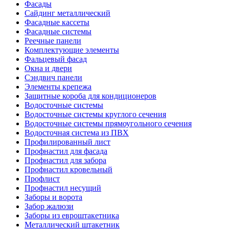
Фасады
Сайдинг металлический
Фасадные кассеты
Фасадные системы
Реечные панели
Комплектующие элементы
Фальцевый фасад
Окна и двери
Сэндвич панели
Элементы крепежа
Защитные короба для кондиционеров
Водосточные системы
Водосточные системы круглого сечения
Водосточные системы прямоугольного сечения
Водосточная система из ПВХ
Профилированный лист
Профнастил для фасада
Профнастил для забора
Профнастил кровельный
Профлист
Профнастил несущий
Заборы и ворота
Забор жалюзи
Заборы из евроштакетника
Металлический штакетник