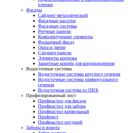
пленки
Фасады
Сайдинг металлический
Фасадные кассеты
Фасадные системы
Реечные панели
Комплектующие элементы
Фальцевый фасад
Окна и двери
Сэндвич панели
Элементы крепежа
Защитные короба для кондиционеров
Водосточные системы
Водосточные системы круглого сечения
Водосточные системы прямоугольного
сечения
Водосточная система из ПВХ
Профилированный лист
Профнастил для фасада
Профнастил для забора
Профнастил кровельный
Профлист
Профнастил несущий
Заборы и ворота
Забор жалюзи