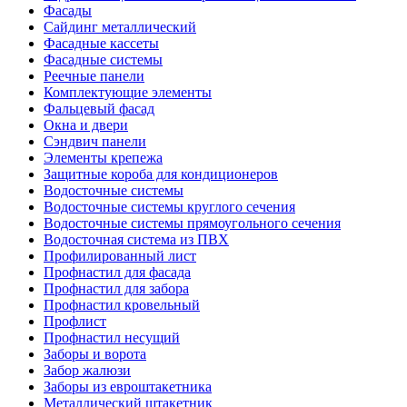
Фасады
Сайдинг металлический
Фасадные кассеты
Фасадные системы
Реечные панели
Комплектующие элементы
Фальцевый фасад
Окна и двери
Сэндвич панели
Элементы крепежа
Защитные короба для кондиционеров
Водосточные системы
Водосточные системы круглого сечения
Водосточные системы прямоугольного сечения
Водосточная система из ПВХ
Профилированный лист
Профнастил для фасада
Профнастил для забора
Профнастил кровельный
Профлист
Профнастил несущий
Заборы и ворота
Забор жалюзи
Заборы из евроштакетника
Металлический штакетник