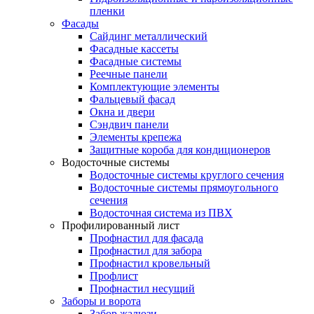
пленки
Фасады
Сайдинг металлический
Фасадные кассеты
Фасадные системы
Реечные панели
Комплектующие элементы
Фальцевый фасад
Окна и двери
Сэндвич панели
Элементы крепежа
Защитные короба для кондиционеров
Водосточные системы
Водосточные системы круглого сечения
Водосточные системы прямоугольного
сечения
Водосточная система из ПВХ
Профилированный лист
Профнастил для фасада
Профнастил для забора
Профнастил кровельный
Профлист
Профнастил несущий
Заборы и ворота
Забор жалюзи