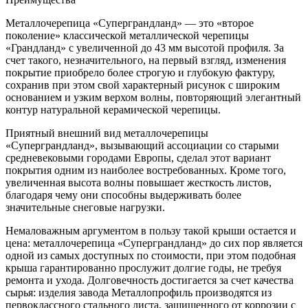
Металлочерепица «Суперграндланд» — это «второе
поколение» классической металлической черепицы
«Грандланд» с увеличенной до 43 мм высотой профиля. За
счет такого, незначительного, на первый взгляд, изменения
покрытие приобрело более строгую и глубокую фактуру,
сохранив при этом свой характерный рисунок с широким
основанием и узким верхом волны, повторяющий элегантный
контур натуральной керамической черепицы.
Приятный внешний вид металлочерепицы
«Суперграндланд», вызывающий ассоциации со старыми
средневековыми городами Европы, сделал этот вариант
покрытия одним из наиболее востребованных. Кроме того,
увеличенная высота волны повышает жесткость листов,
благодаря чему они способны выдерживать более
значительные снеговые нагрузки.
Немаловажным аргументом в пользу такой крыши остается и
цена: металлочерепица «Суперграндланд» до сих пор является
одной из самых доступных по стоимости, при этом подобная
крыша гарантированно прослужит долгие годы, не требуя
ремонта и ухода. Долговечность достигается за счет качества
сырья: изделия завода Металлопрофиль производятся из
первоклассного стального листа, защищенного от коррозии с