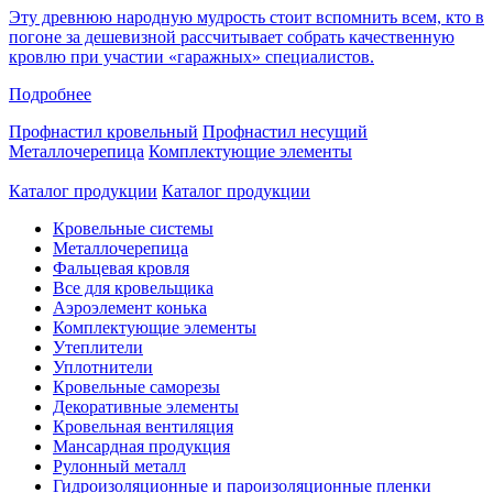
Эту древнюю народную мудрость стоит вспомнить всем, кто в
погоне за дешевизной рассчитывает собрать качественную
кровлю при участии «гаражных» специалистов.
Подробнее
Профнастил кровельный
Профнастил несущий
Металлочерепица
Комплектующие элементы
Каталог продукции
Каталог продукции
Кровельные системы
Металлочерепица
Фальцевая кровля
Все для кровельщика
Аэроэлемент конька
Комплектующие элементы
Утеплители
Уплотнители
Кровельные саморезы
Декоративные элементы
Кровельная вентиляция
Мансардная продукция
Рулонный металл
Гидроизоляционные и пароизоляционные пленки