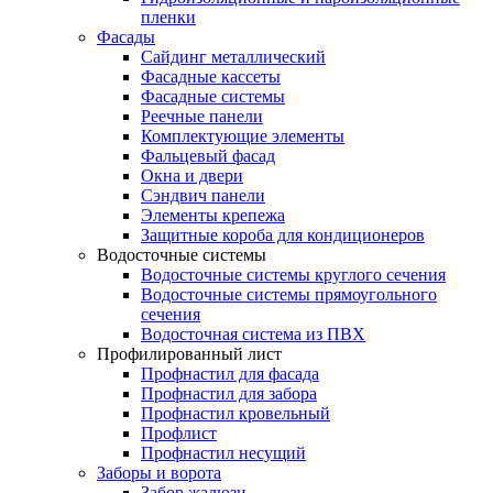
пленки
Фасады
Сайдинг металлический
Фасадные кассеты
Фасадные системы
Реечные панели
Комплектующие элементы
Фальцевый фасад
Окна и двери
Сэндвич панели
Элементы крепежа
Защитные короба для кондиционеров
Водосточные системы
Водосточные системы круглого сечения
Водосточные системы прямоугольного
сечения
Водосточная система из ПВХ
Профилированный лист
Профнастил для фасада
Профнастил для забора
Профнастил кровельный
Профлист
Профнастил несущий
Заборы и ворота
Забор жалюзи