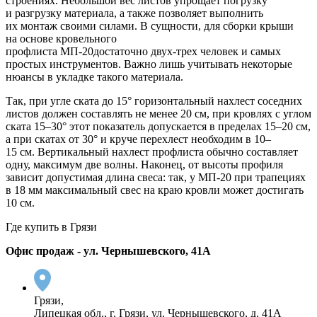
строениях. Небольшой вес листов упрощает погрузку
и разгрузку материала, а также позволяет выполнить
их монтаж своими силами. В сущности, для сборки крыши
на основе кровельного
профлиста
МП-20
достаточно
двух-трех
человек и самых
простых инструментов. Важно лишь учитывать некоторые
нюансы в укладке такого материала.
Так, при угле ската до 15° горизонтальный нахлест соседних
листов должен составлять не менее 20 см, при кровлях с углом
ската 15–30° этот показатель допускается в пределах 15–20 см,
а при скатах от 30° и круче перехлест необходим в 10–
15 см. Вертикальный нахлест профлиста обычно составляет
одну, максимум две волны. Наконец, от высоты профиля
зависит допустимая длина свеса: так, у
МП-20
при трапециях
в 18 мм максимальный свес на краю кровли может достигать
10 см.
Где купить в Грязи
Офис продаж - ул. Чернышевского, 41А
Грязи,
Липецкая обл., г. Грязи, ул. Чернышевского, д. 41А