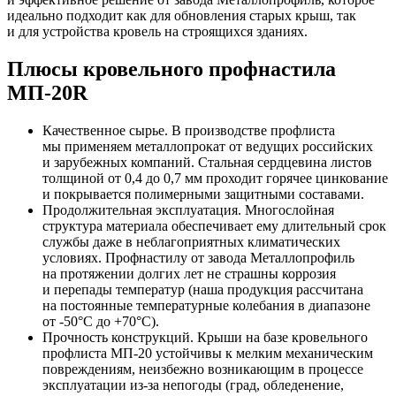
идеально подходит как для обновления старых крыш, так
и для устройства кровель на строящихся зданиях.
Плюсы кровельного профнастила
МП-20R
Качественное сырье. В производстве профлиста
мы применяем металлопрокат от ведущих российских
и зарубежных компаний. Стальная сердцевина листов
толщиной от 0,4 до 0,7 мм проходит горячее цинкование
и покрывается полимерными защитными составами.
Продолжительная эксплуатация. Многослойная
структура материала обеспечивает ему длительный срок
службы даже в неблагоприятных климатических
условиях. Профнастилу от завода Металлопрофиль
на протяжении долгих лет не страшны коррозия
и перепады температур (наша продукция рассчитана
на постоянные температурные колебания в диапазоне
от -50°C до +70°C).
Прочность конструкций. Крыши на базе кровельного
профлиста
МП-20
устойчивы к мелким механическим
повреждениям, неизбежно возникающим в процессе
эксплуатации
из-за
непогоды (град, обледенение,