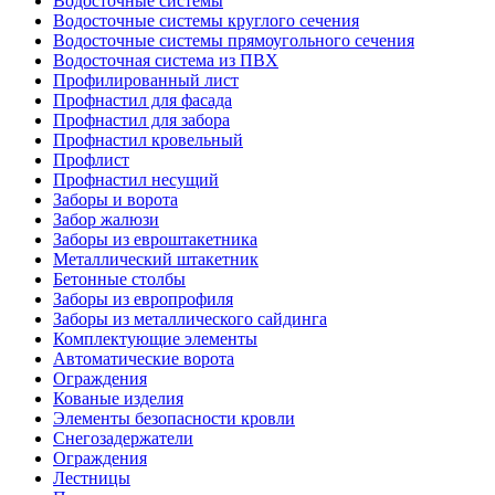
Водосточные системы
Водосточные системы круглого сечения
Водосточные системы прямоугольного сечения
Водосточная система из ПВХ
Профилированный лист
Профнастил для фасада
Профнастил для забора
Профнастил кровельный
Профлист
Профнастил несущий
Заборы и ворота
Забор жалюзи
Заборы из евроштакетника
Металлический штакетник
Бетонные столбы
Заборы из европрофиля
Заборы из металлического сайдинга
Комплектующие элементы
Автоматические ворота
Ограждения
Кованые изделия
Элементы безопасности кровли
Снегозадержатели
Ограждения
Лестницы