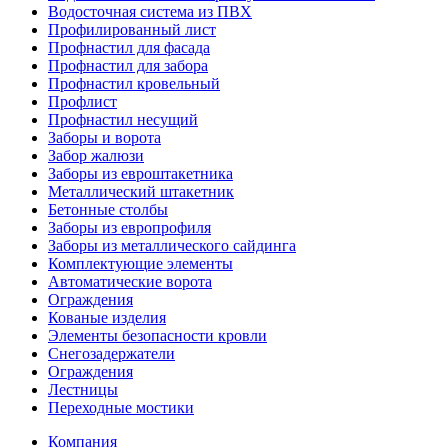
Водосточная система из ПВХ
Профилированный лист
Профнастил для фасада
Профнастил для забора
Профнастил кровельный
Профлист
Профнастил несущий
Заборы и ворота
Забор жалюзи
Заборы из евроштакетника
Металлический штакетник
Бетонные столбы
Заборы из европрофиля
Заборы из металлического сайдинга
Комплектующие элементы
Автоматические ворота
Ограждения
Кованые изделия
Элементы безопасности кровли
Снегозадержатели
Ограждения
Лестницы
Переходные мостики
Компания