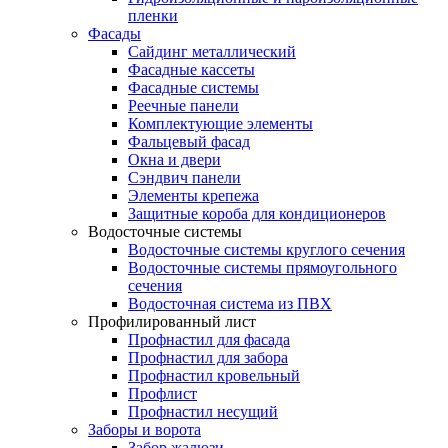
пленки
Фасады
Сайдинг металлический
Фасадные кассеты
Фасадные системы
Реечные панели
Комплектующие элементы
Фальцевый фасад
Окна и двери
Сэндвич панели
Элементы крепежа
Защитные короба для кондиционеров
Водосточные системы
Водосточные системы круглого сечения
Водосточные системы прямоугольного
сечения
Водосточная система из ПВХ
Профилированный лист
Профнастил для фасада
Профнастил для забора
Профнастил кровельный
Профлист
Профнастил несущий
Заборы и ворота
Забор жалюзи