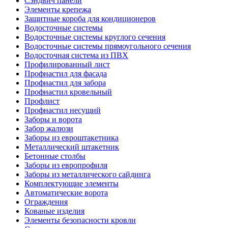
Сэндвич панели
Элементы крепежа
Защитные короба для кондиционеров
Водосточные системы
Водосточные системы круглого сечения
Водосточные системы прямоугольного сечения
Водосточная система из ПВХ
Профилированный лист
Профнастил для фасада
Профнастил для забора
Профнастил кровельный
Профлист
Профнастил несущий
Заборы и ворота
Забор жалюзи
Заборы из евроштакетника
Металлический штакетник
Бетонные столбы
Заборы из европрофиля
Заборы из металлического сайдинга
Комплектующие элементы
Автоматические ворота
Ограждения
Кованые изделия
Элементы безопасности кровли