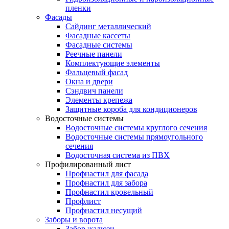
пленки
Фасады
Сайдинг металлический
Фасадные кассеты
Фасадные системы
Реечные панели
Комплектующие элементы
Фальцевый фасад
Окна и двери
Сэндвич панели
Элементы крепежа
Защитные короба для кондиционеров
Водосточные системы
Водосточные системы круглого сечения
Водосточные системы прямоугольного
сечения
Водосточная система из ПВХ
Профилированный лист
Профнастил для фасада
Профнастил для забора
Профнастил кровельный
Профлист
Профнастил несущий
Заборы и ворота
Забор жалюзи