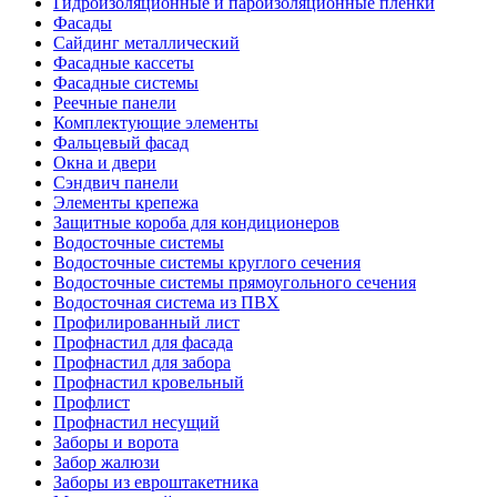
Гидроизоляционные и пароизоляционные пленки
Фасады
Сайдинг металлический
Фасадные кассеты
Фасадные системы
Реечные панели
Комплектующие элементы
Фальцевый фасад
Окна и двери
Сэндвич панели
Элементы крепежа
Защитные короба для кондиционеров
Водосточные системы
Водосточные системы круглого сечения
Водосточные системы прямоугольного сечения
Водосточная система из ПВХ
Профилированный лист
Профнастил для фасада
Профнастил для забора
Профнастил кровельный
Профлист
Профнастил несущий
Заборы и ворота
Забор жалюзи
Заборы из евроштакетника