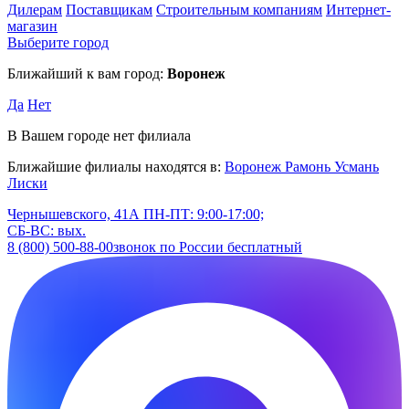
Дилерам
Поставщикам
Строительным компаниям
Интернет-
магазин
Выберите город
Ближайший к вам город:
Воронеж
Да
Нет
В Вашем городе нет филиала
Ближайшие филиалы находятся в:
Воронеж
Рамонь
Усмань
Лиски
Чернышевского, 41А
ПН-ПТ: 9:00-17:00;
СБ-ВС: вых.
8 (800) 500-88-00
звонок по России бесплатный