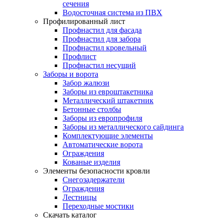
сечения
Водосточная система из ПВХ
Профилированный лист
Профнастил для фасада
Профнастил для забора
Профнастил кровельный
Профлист
Профнастил несущий
Заборы и ворота
Забор жалюзи
Заборы из евроштакетника
Металлический штакетник
Бетонные столбы
Заборы из европрофиля
Заборы из металлического сайдинга
Комплектующие элементы
Автоматические ворота
Ограждения
Кованые изделия
Элементы безопасности кровли
Снегозадержатели
Ограждения
Лестницы
Переходные мостики
Скачать каталог