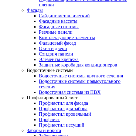
пленки
Фасады
Сайдинг металлический
Фасадные кассеты
Фасадные системы
Реечные панели
Комплектующие элементы
Фальцевый фасад
Окна и двери
Сэндвич панели
Элементы крепежа
Защитные короба для кондиционеров
Водосточные системы
Водосточные системы круглого сечения
Водосточные системы прямоугольного
сечения
Водосточная система из ПВХ
Профилированный лист
Профнастил для фасада
Профнастил для забора
Профнастил кровельный
Профлист
Профнастил несущий
Заборы и ворота
Забор жалюзи