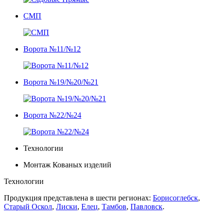
СМП
Ворота №11/№12
Ворота №19/№20/№21
Ворота №22/№24
Технологии
Монтаж Кованых изделий
Технологии
Продукция представлена в шести регионах:
Борисоглебск
,
Старый Оскол
,
Лиски
,
Елец
,
Тамбов
,
Павловск
.