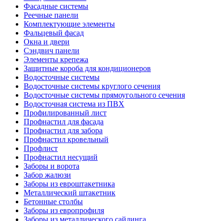
Фасадные системы
Реечные панели
Комплектующие элементы
Фальцевый фасад
Окна и двери
Сэндвич панели
Элементы крепежа
Защитные короба для кондиционеров
Водосточные системы
Водосточные системы круглого сечения
Водосточные системы прямоугольного сечения
Водосточная система из ПВХ
Профилированный лист
Профнастил для фасада
Профнастил для забора
Профнастил кровельный
Профлист
Профнастил несущий
Заборы и ворота
Забор жалюзи
Заборы из евроштакетника
Металлический штакетник
Бетонные столбы
Заборы из европрофиля
Заборы из металлического сайдинга