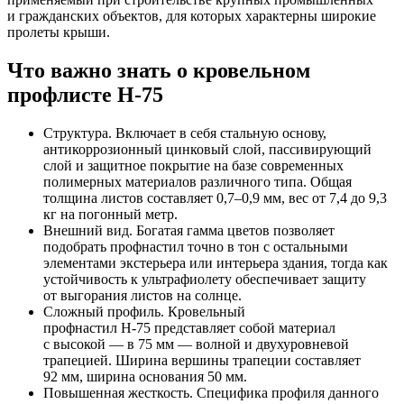
и гражданских объектов, для которых характерны широкие
пролеты крыши.
Что важно знать о кровельном
профлисте
Н-75
Структура. Включает в себя стальную основу,
антикоррозионный цинковый слой, пассивирующий
слой и защитное покрытие на базе современных
полимерных материалов различного типа. Общая
толщина листов составляет 0,7–0,9 мм, вес от 7,4 до 9,3
кг на погонный метр.
Внешний вид. Богатая гамма цветов позволяет
подобрать профнастил точно в тон с остальными
элементами экстерьера или интерьера здания, тогда как
устойчивость к ультрафиолету обеспечивает защиту
от выгорания листов на солнце.
Сложный профиль. Кровельный
профнастил
Н-75
представляет собой материал
с высокой — в 75 мм — волной и двухуровневой
трапецией. Ширина вершины трапеции составляет
92 мм, ширина основания 50 мм.
Повышенная жесткость. Специфика профиля данного