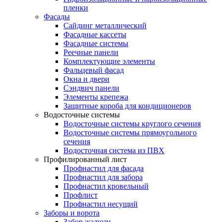
пленки
Фасады
Сайдинг металлический
Фасадные кассеты
Фасадные системы
Реечные панели
Комплектующие элементы
Фальцевый фасад
Окна и двери
Сэндвич панели
Элементы крепежа
Защитные короба для кондиционеров
Водосточные системы
Водосточные системы круглого сечения
Водосточные системы прямоугольного
сечения
Водосточная система из ПВХ
Профилированный лист
Профнастил для фасада
Профнастил для забора
Профнастил кровельный
Профлист
Профнастил несущий
Заборы и ворота
Забор жалюзи